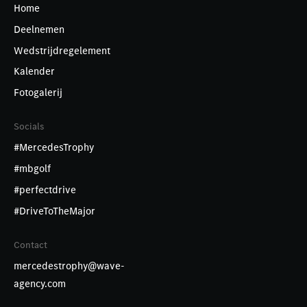
Home
Deelnemen
Wedstrijdregelement
Kalender
Fotogalerij
Socials
#MercedesTrophy
#mbgolf
#perfectdrive
#DriveToTheMajor
Contact
mercedestrophy@wave-
agency.com